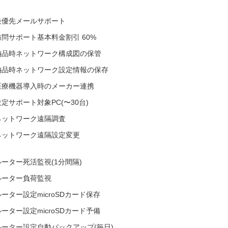
最優先メールサポート
訪問サポート基本料金割引 60%
納品時ネットワーク構成図の​保管
納品時ネットワーク設定情報の​保存
医療機器導入時の​メーカー連携
設定サポート対象PC(〜30台)
ネットワーク遠隔調査
ネットワーク遠隔設定変更
ルーター死活監視(1分間隔)
ルーター負荷監視
ルーター設定microSDカード保存
ルーター設定microSDカード予備
ルーター設定自動バックアップ(毎日​)