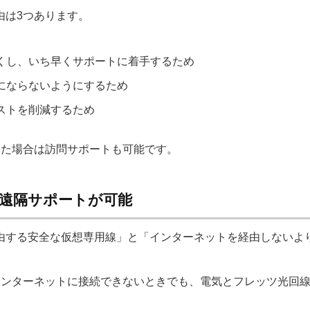
​理由は​3つあります。
し、​いち早く​サポートに​着手する​ため
に​ならないように​する​ため
ストを​削減する​ため
た​場合は​訪問サポートも​可能です。
遠隔サポートが​可能
を​経由する​安全な​仮想専用線」と​「インターネットを​経由しないより
ンターネットに​接続できない​ときでも、​電気と​フレッツ光回線さ