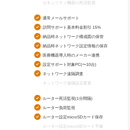
セキュリティ機器の​死活監視
通常メールサポート
訪問サポート基本料金割引 15%
納品時ネットワーク構成図の​保管
納品時ネットワーク設定情報の​保存
医療機器導入時の​メーカー連携
設定サポート対象PC(〜10台)
ネットワーク遠隔調査
ネットワーク遠隔設定変更
ルーター死活監視(1分間隔)
ルーター負荷監視
ルーター設定microSDカード保存
ルーター設定microSDカード予備