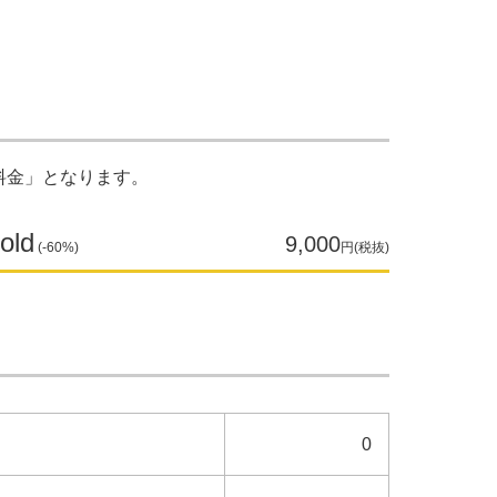
業料金」と​なります。
old
9,000
(-60%)
円(税抜)
0