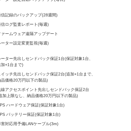
通信記録の​バックアップ(28週間)
通信ログ監査レポート(毎週​)
ファームウェア遠隔アップデート
ルーター設定変更監視(毎週​)
ルーター先出しセンドバック保証1台(保証対象1台、​
加+1台まで​)
スイッチ先出しセンドバック保証2台(追加+1台まで、​
納品価格20万円以下の​製品)
無線アクセスポイント先出しセンドバック保証2台
(追加上限なし、​納品価格20万円以下の​製品)
UPS ハードウェア保証(保証対象1台)
UPS バッテリー保証(保証対象1台)
障害対応用予備LANケーブル(3m)