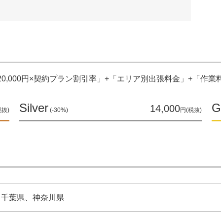
0,000円×契約プラン割引率」​+​「エリア別出張料金」​+​「作
Silver
G
14,000
税抜)
(-30%)
円(税抜)
​千葉県、​神奈川県