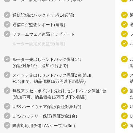
通信記録の​バックアップ(14週間)
通信ログ監査レポート(毎週​)
ファームウェア遠隔アップデート
ルーター設定変更監視(毎週)
ルーター先出しセンドバック保証1台
(保証対象1台、​追加+1台まで​)
追
スイッチ先出しセンドバック保証2台(追加
+1台まで、​納品価格15万円以下の​製品)
無線アクセスポイント先出しセンドバック保証1台
(追加不可、​納品価格15万円以下の​製品)
UPS ハードウェア保証(保証対象1台)
UPS バッテリー保証(保証対象1台)
障害対応用予備LANケーブル(3m)