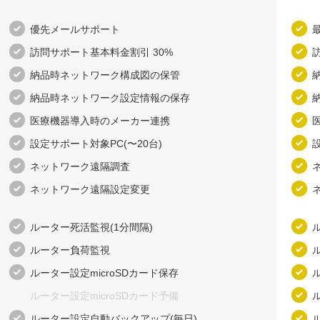
優先メールサポート
訪問サポート基本料金割引 30%
納品時ネットワーク構成図の​保管
納品時ネットワーク設定情報の​保存
医療機器導入時の​メーカー連携
設定サポート対象PC(〜20台)
ネットワーク遠隔調査
ネットワーク遠隔設定変更
ルーター死活監視(1分間隔)
ルーター負荷監視
ルーター設定microSDカード保存
ルーター設定microSDカード予備
ルーター設定自動バックアップ(毎日​)