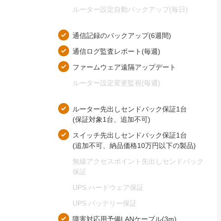
ルーター設定自動バックアップ(毎日​)
通信記録の​バックアップ(6週間)
通信ログ監査レポート(毎週​)
ファームウェア遠隔アップデート
ルーター設定変更監視(毎週​)
ルーター先出しセンドバック保証1台
(保証対象1台、​追加不可)
スイッチ先出しセンドバック保証1台
(追加不可、​納品価格10万円以下の​製品)
無線アクセスポイント先出しセンドバック
保証
UPS ハードウェア保証
UPS バッテリー保証
障害対応用予備LANケーブル(3m)