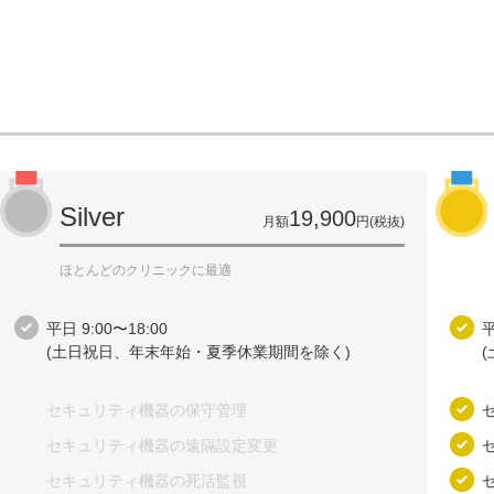
Silver
19,900
月額
円(税抜)
ほとんどのクリニックに最適
平日 9:00〜18:00
平
(土日祝日、​年末年始・夏季休業期間を​除く​)
セキュリティ機器の​保守管理
セキュリティ機器の​遠隔設定変更
セキュリティ機器の​死活監視