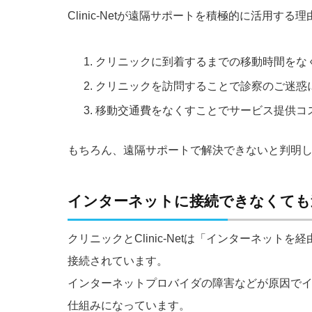
Clinic-Netが​遠隔サポートを​積極的に​活用する
クリニックに​到着するまでの​移動時間を​なく
クリニックを​訪問する​ことで​診察の​ご迷惑
移動交通費を​なく​すことで​サービス提供コ
もちろん、​遠隔サポートで​解決できないと​判明し
インターネットに​接続できなくても​
クリニックと​Clinic-Netは​「インターネット
接続されています。
インターネットプロバイダの​障害などが​原因で​イ
仕組みに​なっています。