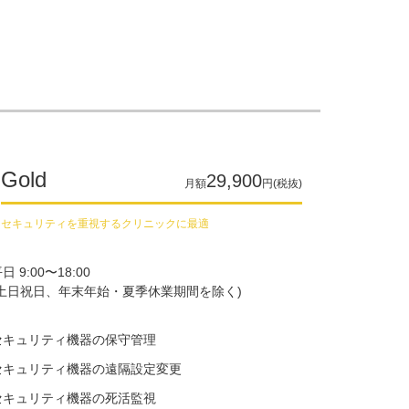
Gold
29,900
月額
円(税抜)
セキュリティを重視するクリニックに最適
日 9:00〜18:00
(土日祝日、​年末年始・夏季休業期間を​除く​)
セキュリティ機器の​保守管理
セキュリティ機器の​遠隔設定変更
セキュリティ機器の​死活監視