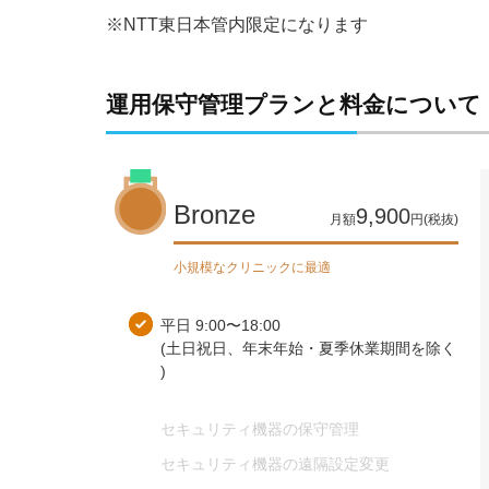
※NTT東日本管内限定に​なります
運用保守管理プランと​料金に​ついて
Bronze
9,900
月額
円(税抜)
小規模なクリニックに最適
平日 9:00〜18:00
(土日祝日、​年末年始・夏季休業期間を​除く​
)
セキュリティ機器の​保守管理
セキュリティ機器の​遠隔設定変更