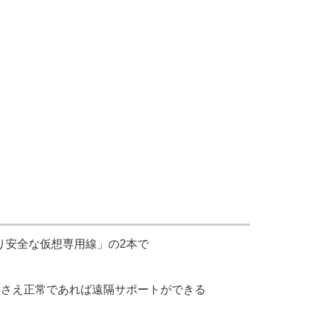
​安全な​仮想専用線」の​2本で​
え​正常で​あれば​遠隔サポートが​できる​