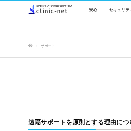
安心
セキュリテ
ホーム
サポート
遠隔サポートを​原則と​する​理由に​