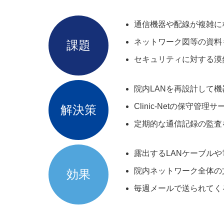
通信機器や配線が複雑に
ネットワーク図等の資料
課題
セキュリティに対する漠
院内LANを再設計して
Clinic-Netの保守
解決策
定期的な通信記録の監査
露出するLANケーブル
院内ネットワーク全体の
効果
毎週メールで送られてく